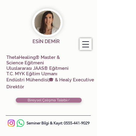
ESİN DEMİR
ThetaHealing® Master &
Science
Eğitmeni
Uluslararası JAAS® Eğitmeni
T.C. MYK Eğitim Uzmanı
Endüstri Mühendisi🎓 &
Healy Executive
Direktör
Bireysel Çalışma Talebi✅
Seminer Bilgi & Kayıt:
0555-441-9029