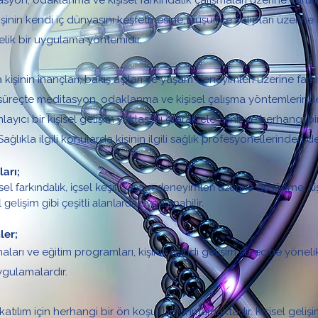
yon, odaklanma ve kişisel farkındalık çalışmaları üzerine kurulu
şinin kendi iç dünyasını keşfetmesine, düşünce kalıpları üzerine 
lik bir uygulama yöntemidir.
işinin inançları, bakış açıları ve yaşam deneyimleri üzerine fark
u süreçte meditasyon, odaklanma ve kişisel çalışma yöntemlerinden
ıcı bir kişisel gelişim yaklaşımı olarak ele alınır ve herhangi bir
lıkla ilgili konularda kişinin ilgili sağlık profesyonellerinden d
arı;
el farkındalık, içsel keşif, yaşam deneyimleri üzerine düşünme, ilişk
elişim gibi çeşitli alanlarda uygulanabilir.
ler;
ları ve eğitim programları, kişinin kendi gelişim sürecine yönel
gulamalardır.
tılım için herhangi bir ön koşul bulunmamaktadır. Kişisel gelişim 