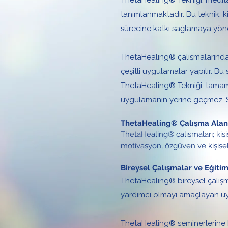
ThetaHealing® Tekniği; meditas
tanımlanmaktadır. Bu teknik, ki
sürecine katkı sağlamaya yöne
ThetaHealing® çalışmalarında k
çeşitli uygulamalar yapılır. B
ThetaHealing® Tekniği, tamamlay
uygulamanın yerine geçmez. Sağ
ThetaHealing® Çalışma Alanl
ThetaHealing® çalışmaları; kişis
motivasyon, özgüven ve kişisel g
Bireysel Çalışmalar ve Eğitim
ThetaHealing® bireysel çalışma
yardımcı olmayı amaçlayan uy
ThetaHealing® seminerlerine ka