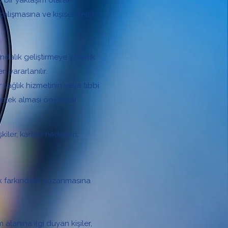
 bir yaklaşım olarak
çalışmasına ve kişisel gelişim
ındalık geliştirmeye yönelik
 yararlanılır.
 sağlık hizmetinin veya tıbbi
estek alması önemlidir.
iler, kariyer hedefleri,
ik farkındalık kazanmasına
alanına ilgi duyan kişiler,