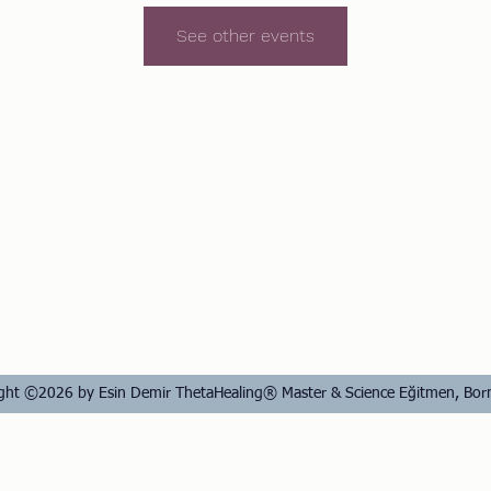
See other events
ght ©2026 by Esin Demir ThetaHealing® Master & Science Eğitmen, Born